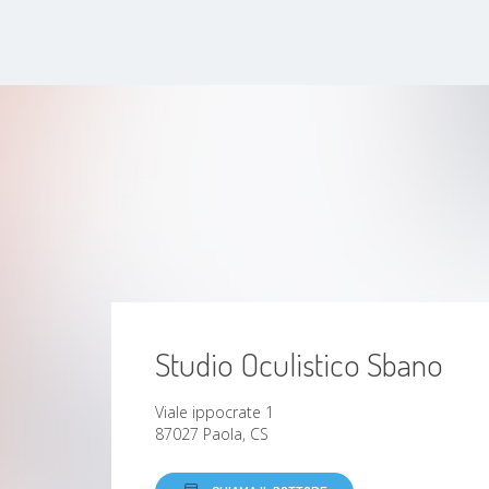
Nistagmo
calazio
Xantelasma
toxoplasmosi
Miopia
Distacco della retina
Studio Oculistico Sbano
Glaucoma
Viale ippocrate 1
87027 Paola, CS
Degenerazione maculare