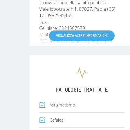
Innovazione nella sanità pubblica
Viale ippocrate n.1, 87027, Paola (CS).
Tel 0982585455
Fax:
Cellulare: 3924507579
Mail: francescosbano@libero.it
VISUALIZZA ALTRE INFORMAZIONI
PEC: francescosbano@pec.giuffre.it
www.studiooculisticosbano.com
P.I. 03534750785
C.F. SBNFNC80L31G317N
PATOLOGIE TRATTATE
Astigmatismo
Cefalea